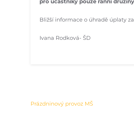
pro účastníky pouze ranní družiny
Bližší informace o úhradě úplaty z
Ivana Rodková- ŠD
Navigace
Prázdninový provoz MŠ
pro
příspěvek