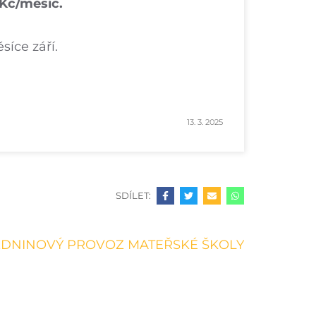
 Kč/měsíc.
síce září.
13. 3. 2025
SDÍLET:
DNINOVÝ PROVOZ MATEŘSKÉ ŠKOLY