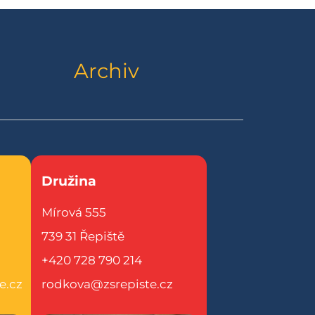
Archiv
Družina
Mírová 555
739 31 Řepiště
+420 728 790 214
e.cz
rodkova@zsrepiste.cz