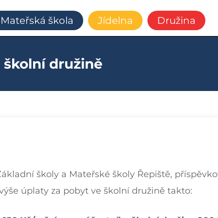
Mateřská škola
Jídelna
Družina
 školní družině
Základní školy a Mateřské školy Řepiště, příspěvk
ýše úplaty za pobyt ve školní družině takto: