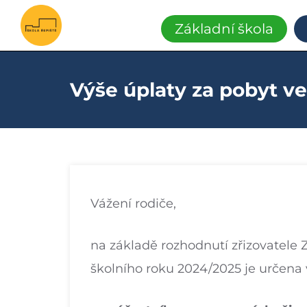
Základní škola
S
Základní
vědomostmi
za
a
poznáním
Výše úplaty za pobyt ve
mateřská
škola
Řepiště
Vážení rodiče,
na základě rozhodnutí zřizovatele 
školního roku 2024/2025 je určena v