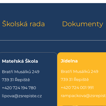
Školská rada
Dokumenty
Jídelna
Mateřská Škola
Bratří Musálků 249
Bratří Musálků 249
739 31 Řepiště
739 31 Řepiště
+420 724 001 991
+420 724 194 780
rampackova@zsrepist
lipova@zsrepiste.cz