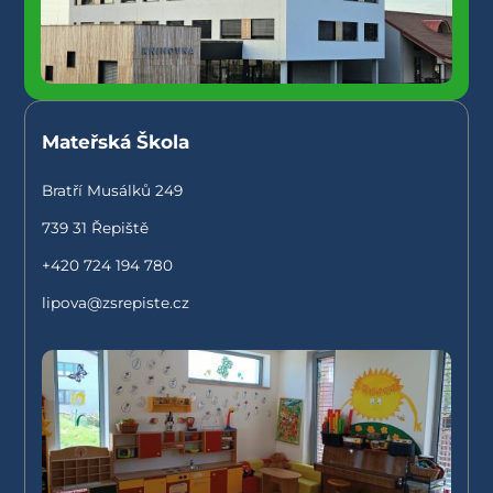
Mateřská Škola
Bratří Musálků 249
739 31 Řepiště
+420 724 194 780
lipova@zsrepiste.cz