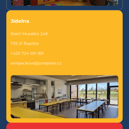
Jídelna
Bratří Musálků 249
739 31 Řepiště
+420 724 001 991
rampackova@zsrepiste.cz