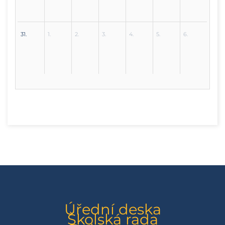
31.
1.
2.
3.
4.
5.
6.
Úřední deska
Školská rada