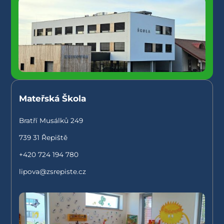
Mateřská Škola
Bratří Musálků 249
739 31 Řepiště
+420 724 194 780
lipova@zsrepiste.cz