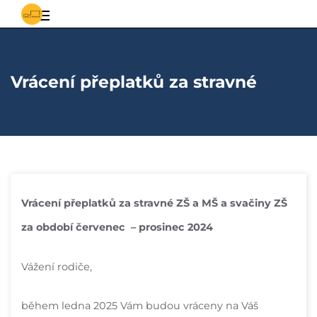
S
Základní
vědomostmi
za
a
poznáním
Vrácení přeplatků za stravné
mateřská
škola
Řepiště
Vrácení přeplatků za stravné ZŠ a MŠ a svačiny ZŠ
za období červenec – prosinec 2024
Vážení rodiče,
během ledna 2025 Vám budou vráceny na Váš