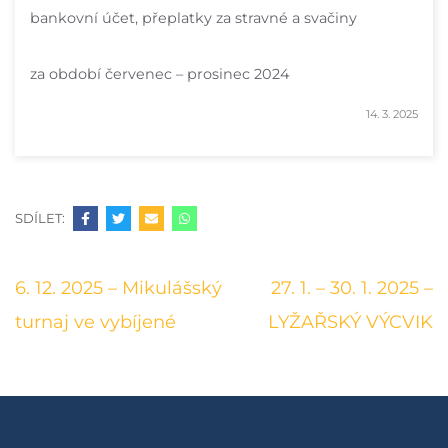
bankovní účet, přeplatky za stravné a svačiny
za období červenec – prosinec 2024
14. 3. 2025
SDÍLET:
Navigace
6. 12. 2025 – Mikulášský
27. 1. – 30. 1. 2025 –
pro
turnaj ve vybíjené
LYŽAŘSKÝ VÝCVIK
příspěvek