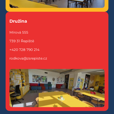
Družina
Mírová 555
739 31 Řepiště
+420 728 790 214
rodkova@zsrepiste.cz