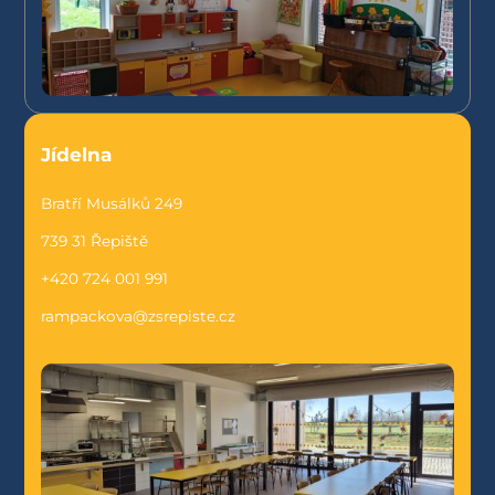
Jídelna
Bratří Musálků 249
739 31 Řepiště
+420 724 001 991
rampackova@zsrepiste.cz