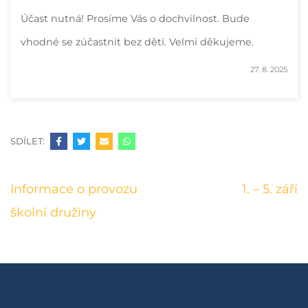
Účast nutná! Prosíme Vás o dochvilnost. Bude
vhodné se zúčastnit bez dětí. Velmi děkujeme.
27. 8. 2025
SDÍLET:
Navigace
Informace o provozu
1. – 5. září
pro
školní družiny
příspěvek