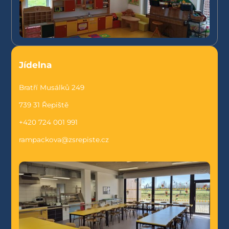
Jídelna
Bratří Musálků 249
739 31 Řepiště
+420 724 001 991
rampackova@zsrepiste.cz