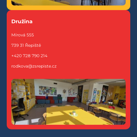
Družina
Mírová 555
739 31 Řepiště
+420 728 790 214
rodkova@zsrepiste.cz