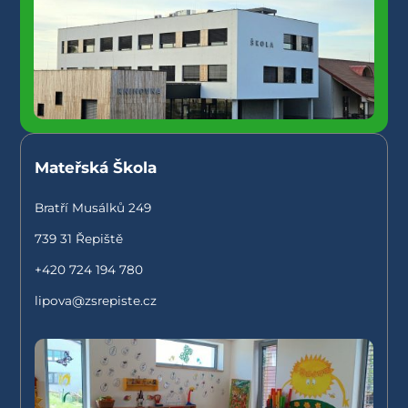
Mateřská Škola
Bratří Musálků 249
739 31 Řepiště
+420 724 194 780
lipova@zsrepiste.cz