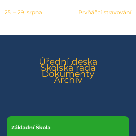
Navigace
25. – 29. srpna
Prvňáčci stravování
pro
příspěvek
Úřední deska
Školská rada
Dokumenty
Archiv
Základní Škola