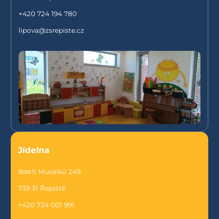
+420 724 194 780
lipova@zsrepiste.cz
Jídelna
Bratří Musálků 249
739 31 Řepiště
+420 724 001 991