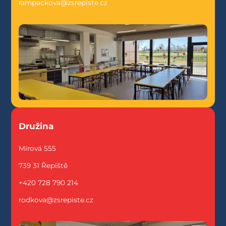
rampackova@zsrepiste.cz
Družina
Mírová 555
739 31 Řepiště
+420 728 790 214
rodkova@zsrepiste.cz