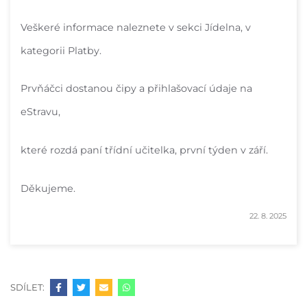
Veškeré informace naleznete v sekci Jídelna, v
kategorii Platby.
Prvňáčci dostanou čipy a přihlašovací údaje na
eStravu,
které rozdá paní třídní učitelka, první týden v září.
Děkujeme.
22. 8. 2025
SDÍLET: