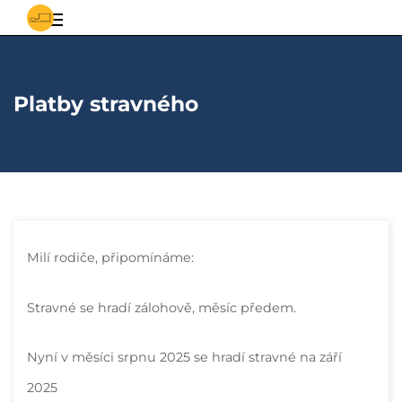
S
Základní
vědomostmi
za
a
poznáním
Platby stravného
mateřská
škola
Řepiště
Milí rodiče, připomínáme:
Stravné se hradí zálohově, měsíc předem.
Nyní v měsíci srpnu 2025 se hradí stravné na září
2025