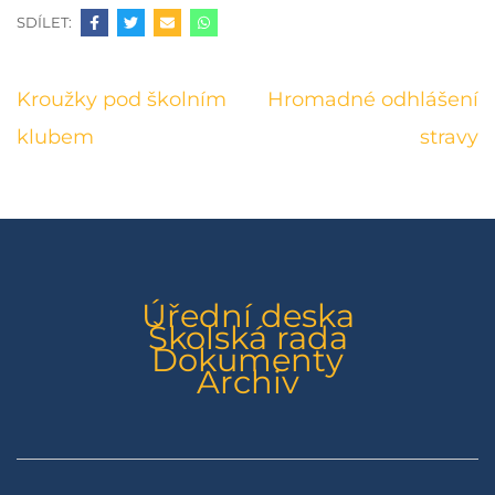
SDÍLET:
Navigace
Kroužky pod školním
Hromadné odhlášení
pro
klubem
stravy
příspěvek
Úřední deska
Školská rada
Dokumenty
Archiv