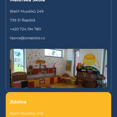
Bratří Musálků 249
739 31 Řepiště
+420 724 194 780
lipova@zsrepiste.cz
Jídelna
Bratří Musálků 249