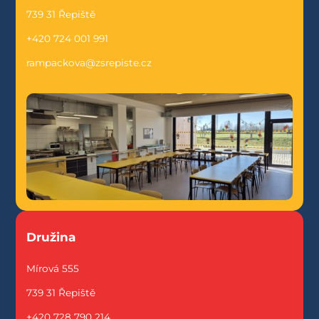
739 31 Řepiště
+420 724 001 991
rampackova@zsrepiste.cz
Družina
Mírová 555
739 31 Řepiště
+420 728 790 214