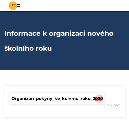
S
Základní
vědomostmi
za
a
poznáním
Informace k organizaci nového
mateřská
škola
školního roku
Řepiště
Organizan_pokyny_ke_kolnmu_roku_2020
8. 3. 2025