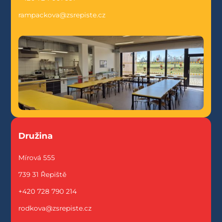
rampackova@zsrepiste.cz
Družina
Mírová 555
739 31 Řepiště
+420 728 790 214
rodkova@zsrepiste.cz