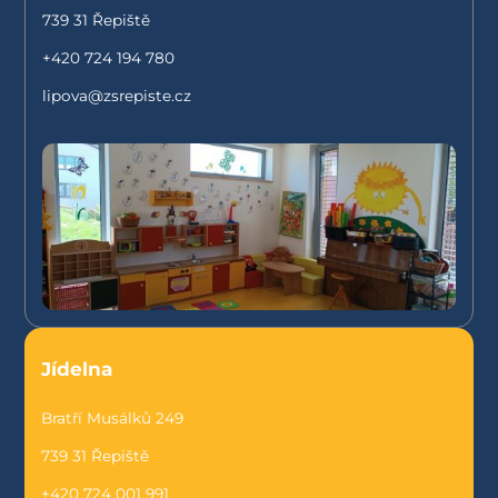
739 31 Řepiště
+420 724 194 780
lipova@zsrepiste.cz
Jídelna
Bratří Musálků 249
739 31 Řepiště
+420 724 001 991