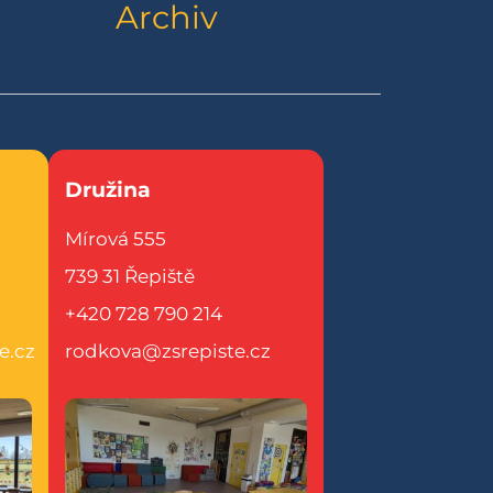
Archiv
Družina
Mírová 555
739 31 Řepiště
+420 728 790 214
e.cz
rodkova@zsrepiste.cz