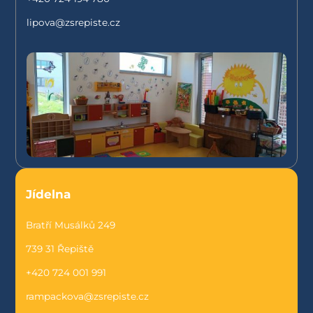
lipova@zsrepiste.cz
Jídelna
Bratří Musálků 249
739 31 Řepiště
+420 724 001 991
rampackova@zsrepiste.cz