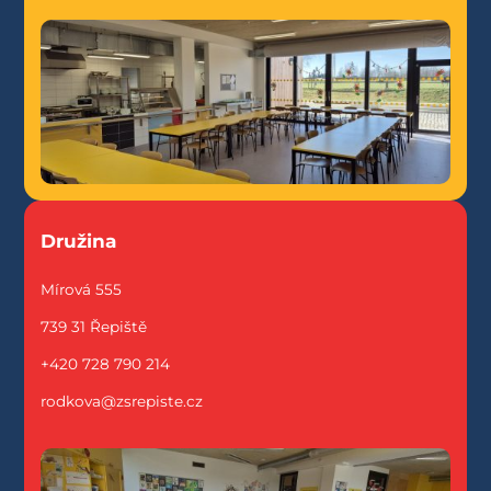
Družina
Mírová 555
739 31 Řepiště
+420 728 790 214
rodkova@zsrepiste.cz