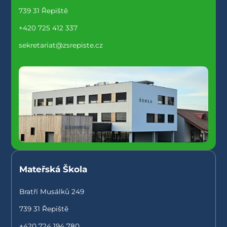
739 31 Řepiště
+420 725 412 337
sekretariat@zsrepiste.cz
Mateřská Škola
Bratří Musálků 249
739 31 Řepiště
+420 724 194 780