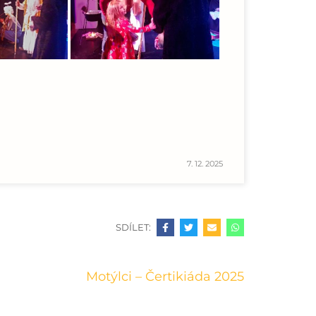
7. 12. 2025
SDÍLET:
Motýlci – Čertikiáda 2025