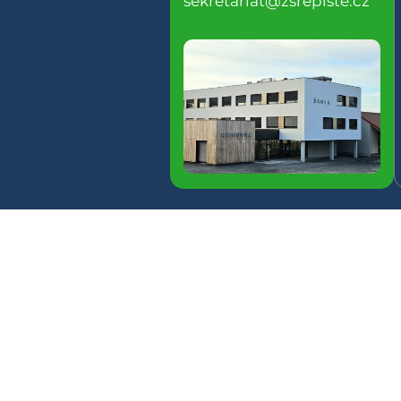
sekretariat@zsrepiste.cz