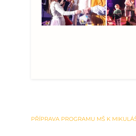
Navigace
PŘÍPRAVA PROGRAMU MŠ K MIKULÁ
pro