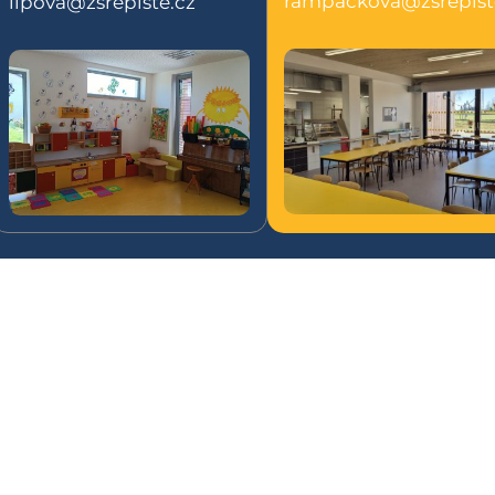
rampackova@zsrepist
lipova@zsrepiste.cz