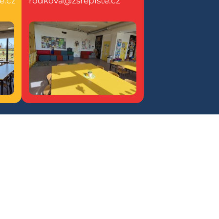
e.cz
rodkova@zsrepiste.cz