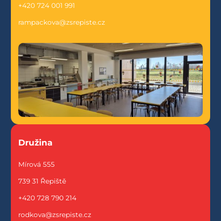
+420 724 001 991
rampackova@zsrepiste.cz
Družina
Mírová 555
739 31 Řepiště
+420 728 790 214
rodkova@zsrepiste.cz