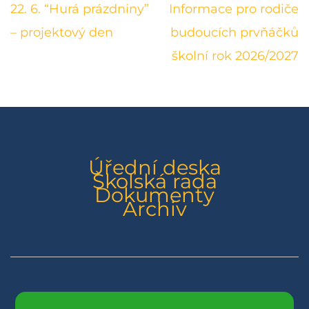
Navigace
22. 6. “Hurá prázdniny”
Informace pro rodiče
pro
– projektový den
budoucích prvňáčků
příspěvek
školní rok 2026/2027
Úřední deska
Školská rada
Dokumenty
Archiv