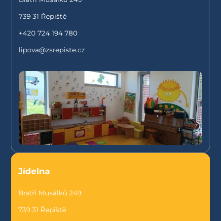
739 31 Řepiště
+420 724 194 780
lipova@zsrepiste.cz
Jídelna
Bratří Musálků 249
739 31 Řepiště