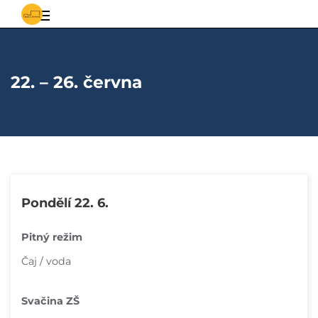
S
Základní
vědomostmi
za
a
poznáním
22. – 26. června
mateřská
škola
Řepiště
Pondělí 22. 6.
Pitný režim
Čaj / voda
Svačina ZŠ