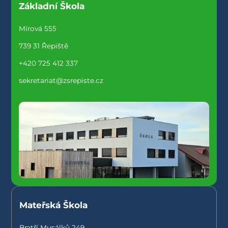
Základní Škola
Mírová 555
739 31 Řepiště
+420 725 412 337
sekretariat@zsrepiste.cz
Mateřská Škola
Bratří Musálků 249