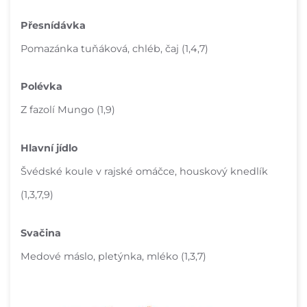
Přesnídávka
Pomazánka tuňáková, chléb, čaj (1,4,7)
Polévka
Z fazolí Mungo (1,9)
Hlavní jídlo
Švédské koule v rajské omáčce, houskový knedlík
(1,3,7,9)
Svačina
Medové máslo, pletýnka, mléko (1,3,7)