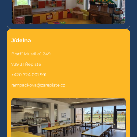
Jídelna
Bratří Musálků 249
739 31 Řepiště
+420 724 001 991
rampackova@zsrepiste.cz