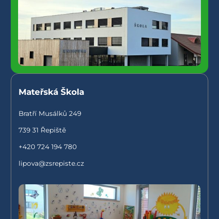
Mateřská Škola
Bratří Musálků 249
739 31 Řepiště
+420 724 194 780
lipova@zsrepiste.cz