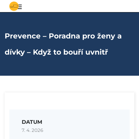
S
Základní
vědomostmi
za
a
poznáním
Prevence – Poradna pro ženy a
mateřská
škola
dívky – Když to bouří uvnitř
Řepiště
DATUM
7. 4. 2026