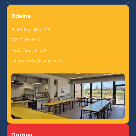
Jídelna
Bratří Musálků 249
739 31 Řepiště
+420 724 001 991
rampackova@zsrepiste.cz
Družina