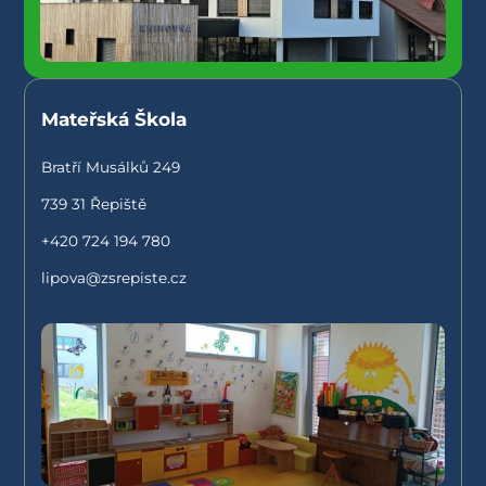
Mateřská Škola
Bratří Musálků 249
739 31 Řepiště
+420 724 194 780
lipova@zsrepiste.cz