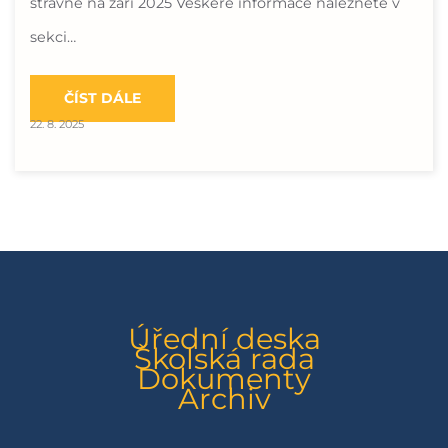
stravné na září 2025 Veškeré informace naleznete v
sekci…
ČÍST DÁLE
22. 8. 2025
Úřední deska
Školská rada
Dokumenty
Archiv