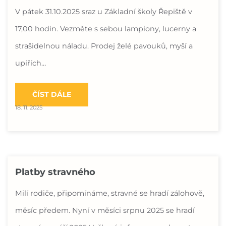
V pátek 31.10.2025 sraz u Základní školy Řepiště v
17,00 hodin. Vezměte s sebou lampiony, lucerny a
strašidelnou náladu. Prodej želé pavouků, myší a
upířích…
ČÍST DÁLE
18. 11. 2025
Platby stravného
Milí rodiče, připomínáme, stravné se hradí zálohově,
měsíc předem. Nyní v měsíci srpnu 2025 se hradí