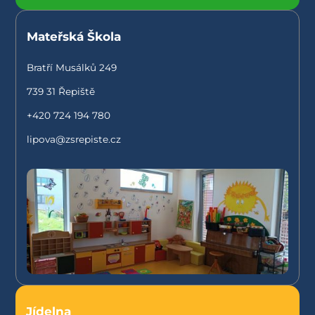
Mateřská Škola
Bratří Musálků 249
739 31 Řepiště
+420 724 194 780
lipova@zsrepiste.cz
Jídelna