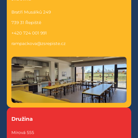
Bratří Musálků 249
739 31 Řepiště
+420 724 001 991
rampackova@zsrepiste.cz
Družina
Mírová 555