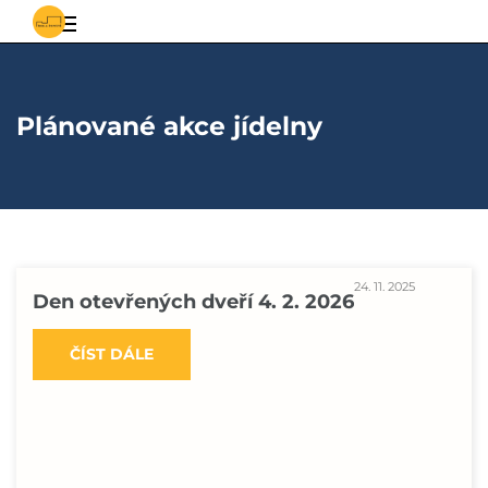
S
Základní
vědomostmi
za
a
poznáním
Plánované akce jídelny
mateřská
škola
Řepiště
24. 11. 2025
Den otevřených dveří 4. 2. 2026
ČÍST DÁLE