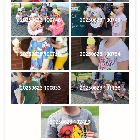
20250623 100746
20250623 100749
20250623 100758
20250623 100754
20250623 100833
20250623 101138
20250623 102409