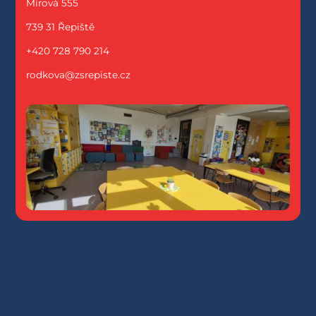
Mírová 555
739 31 Řepiště
+420 728 790 214
rodkova@zsrepiste.cz