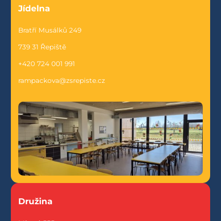
Jídelna
Bratří Musálků 249
739 31 Řepiště
+420 724 001 991
rampackova@zsrepiste.cz
Družina