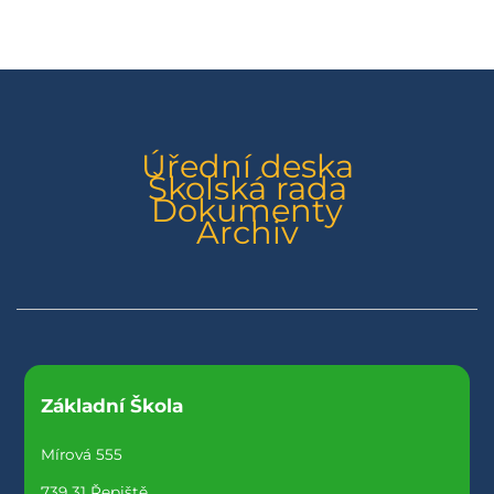
Úřední deska
Školská rada
Dokumenty
Archiv
Základní Škola
Mírová 555
739 31 Řepiště