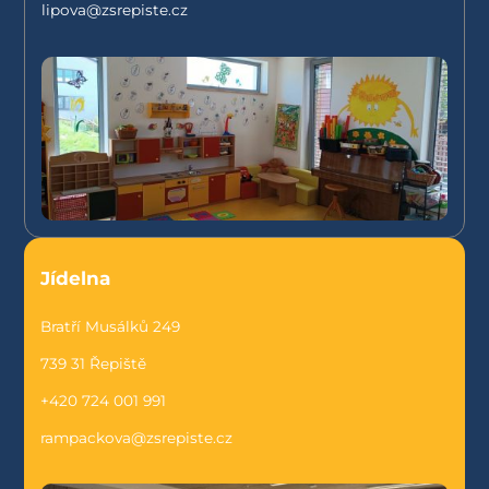
lipova@zsrepiste.cz
Jídelna
Bratří Musálků 249
739 31 Řepiště
+420 724 001 991
rampackova@zsrepiste.cz