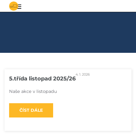
S
Základní
vědomostmi
za
a
poznáním
mateřská
škola
Řepiště
4. 1. 2026
5.třída listopad 2025/26
Naše akce v listopadu
ČÍST DÁLE